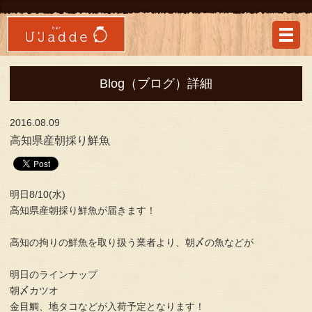
Blog（ブログ）詳細
2016.08.09
高知県産朝採り鮮魚
明日8/10(水)
高知県産朝採り鮮魚が届きます！
高知の拘りの鮮魚を取り扱う業者より、朝〆の魚などが
明日のラインナップ
朝〆カツオ
金目鯛、地タコなどが入荷予定となります！