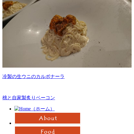
冷製の生ウニのカルボナーラ
桃と自家製炙りベーコン