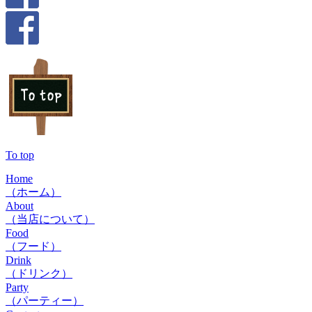
To top
Home
（ホーム）
About
（当店について）
Food
（フード）
Drink
（ドリンク）
Party
（パーティー）